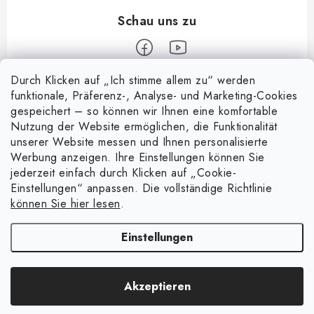
Durch Klicken auf „Ich stimme allem zu“ werden
F
funktionale, Präferenz-, Analyse- und Marketing-Cookies
u
gespeichert – so können wir Ihnen eine komfortable
Informace pro vás
ß
Nutzung der Website ermöglichen, die Funktionalität
z
unserer Website messen und Ihnen personalisierte
Über uns
Nachricht
Werbung anzeigen. Ihre Einstellungen können Sie
e
jederzeit einfach durch Klicken auf „Cookie-
Handelsbedingungen
i
Entdecken Sie die Magie magnetischer Taschen
Einstellungen“ anpassen. Die vollständige Richtlinie
Facebook
15.4.2025
l
Datenschutzerklärung
können Sie hier lesen
.
e
Warenrückgabe
4 spielerische Experimente mit Magneten
Einstellungen
8.4.2025
Kontakte - Impressum
Copyright 2026
e-shop.magsy.eu
. Alle Rechte vorbehalten.
Cookie-
Was bedeutet die angegebene Magnetstärke in kg?
Akzeptieren
Einstellungen ändern
21.7.2024
Erstellt von Shoptet