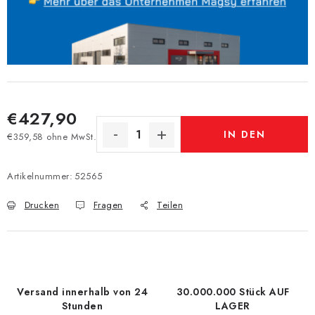
€427,90
IN DEN
€359,58 ohne MwSt.
Verkaufspreis:
WARENKORB
Artikelnummer:
52565
Drucken
Fragen
Teilen
Versand innerhalb von 24
30.000.000 Stück AUF
Stunden
LAGER