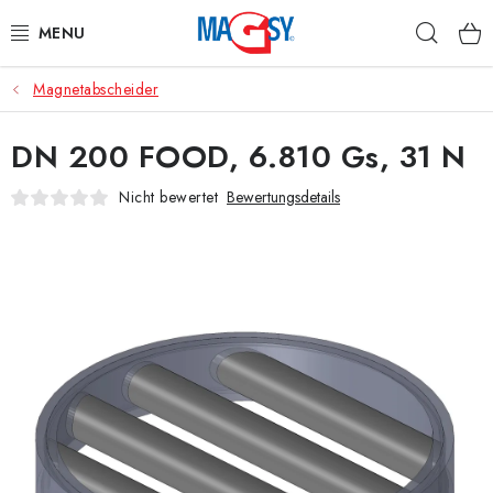
Zum
Such
Inhalt
springen
Magnetabscheider
HAUPTKATEGORIE MAGNETE
DN 200 FOOD, 6.810 Gs, 31 N
MAGNETISCHE HILFSMITTEL
Nicht bewertet
Bewertungsdetails
INDUSTRIEMAGNETE
SONSTIGE MAGNETE
AUS UNSERER WERKSTATT
Über uns
Handelsbedingungen
Datenschutzerklärung
Warenrückgabe
Kontakte - Impressum