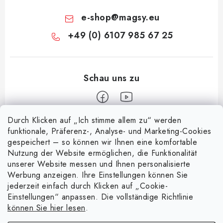
e-shop
@
magsy.eu
+49 (0) 6107 985 67 25
Durch Klicken auf „Ich stimme allem zu“ werden
F
funktionale, Präferenz-, Analyse- und Marketing-Cookies
u
gespeichert – so können wir Ihnen eine komfortable
Informace pro vás
ß
Nutzung der Website ermöglichen, die Funktionalität
z
unserer Website messen und Ihnen personalisierte
Über uns
Nachricht
Werbung anzeigen. Ihre Einstellungen können Sie
e
jederzeit einfach durch Klicken auf „Cookie-
Handelsbedingungen
i
Entdecken Sie die Magie magnetischer Taschen
Einstellungen“ anpassen. Die vollständige Richtlinie
Facebook
15.4.2025
l
Datenschutzerklärung
können Sie hier lesen
.
e