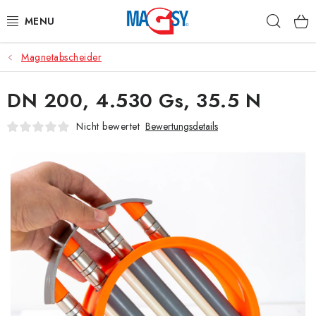
Zum
Such
Inhalt
springen
Magnetabscheider
HAUPTKATEGORIE MAGNETE
DN 200, 4.530 Gs, 35.5 N
MAGNETISCHE HILFSMITTEL
Nicht bewertet
Bewertungsdetails
INDUSTRIEMAGNETE
SONSTIGE MAGNETE
AUS UNSERER WERKSTATT
Über uns
Handelsbedingungen
Datenschutzerklärung
Warenrückgabe
Kontakte - Impressum
Widerruf des Vertrags