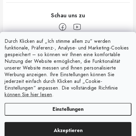
Durch Klicken auf „Ich stimme allem zu“ werden
F
funktionale, Präferenz-, Analyse- und Marketing-Cookies
u
gespeichert – so können wir Ihnen eine komfortable
Informace pro vás
ß
Nutzung der Website ermöglichen, die Funktionalität
z
unserer Website messen und Ihnen personalisierte
Über uns
Nachricht
Werbung anzeigen. Ihre Einstellungen können Sie
e
jederzeit einfach durch Klicken auf „Cookie-
Handelsbedingungen
i
Entdecken Sie die Magie magnetischer Taschen
Einstellungen“ anpassen. Die vollständige Richtlinie
Facebook
15.4.2025
l
Datenschutzerklärung
können Sie hier lesen
.
e
Warenrückgabe
4 spielerische Experimente mit Magneten
Einstellungen
8.4.2025
Kontakte - Impressum
Copyright 2026
e-shop.magsy.eu
. Alle Rechte vorbehalten.
Cookie-
Was bedeutet die angegebene Magnetstärke in kg?
Widerruf des Vertrags
Akzeptieren
Einstellungen ändern
21.7.2024