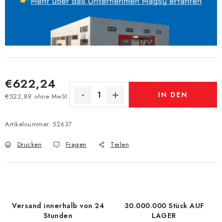
€622,24
IN DEN
€522,89 ohne MwSt.
Verkaufspreis:
WARENKORB
Artikelnummer:
52637
Drucken
Fragen
Teilen
Versand innerhalb von 24
30.000.000 Stück AUF
Stunden
LAGER