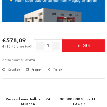
€578,89
IN DEN
€486,46 ohne MwSt.
Verkaufspreis:
WARENKORB
Artikelnummer:
52390
Drucken
Fragen
Teilen
Versand innerhalb von 24
30.000.000 Stück AUF
Stunden
LAGER