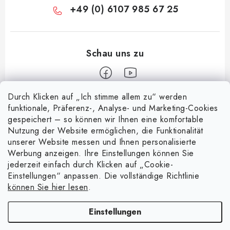
+49 (0) 6107 985 67 25
Durch Klicken auf „Ich stimme allem zu“ werden
F
funktionale, Präferenz-, Analyse- und Marketing-Cookies
u
gespeichert – so können wir Ihnen eine komfortable
Informace pro vás
ß
Nutzung der Website ermöglichen, die Funktionalität
z
unserer Website messen und Ihnen personalisierte
Über uns
Nachricht
Werbung anzeigen. Ihre Einstellungen können Sie
e
jederzeit einfach durch Klicken auf „Cookie-
Handelsbedingungen
i
Entdecken Sie die Magie magnetischer Taschen
Einstellungen“ anpassen. Die vollständige Richtlinie
Facebook
15.4.2025
l
Datenschutzerklärung
können Sie hier lesen
.
e
Warenrückgabe
4 spielerische Experimente mit Magneten
Einstellungen
8.4.2025
Kontakte - Impressum